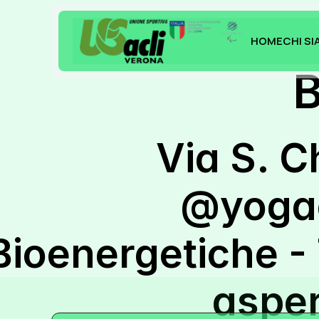
HOME
CHI S
HOME
CHI S
B
Via S. C
@yogae
Bioenergetiche - 
aspe