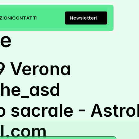
ZIONI
CONTATTI
Newsletter!
ZIONI
CONTATTI
Newsletter!
ve
29 Verona
che_asd
o sacrale - Astro
l.com