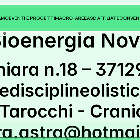
IAMO
EVENTI E PROGETTI
MACRO-AREE
ASD AFFILIATE
CONVEN
IAMO
EVENTI E PROGETTI
MACRO-AREE
ASD AFFILIATE
CONVEN
ioenergia No
.
hiara n.18 – 371
disciplineolisti
Tarocchi - Crani
ra.astra@hotmai