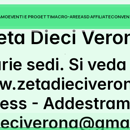
IAMO
EVENTI E PROGETTI
MACRO-AREE
ASD AFFILIATE
CONVEN
IAMO
EVENTI E PROGETTI
MACRO-AREE
ASD AFFILIATE
CONVEN
eta Dieci Vero
.
ie sedi. Si veda 
.zetadieciveron
ss - Addestramen
ieciverona@gma