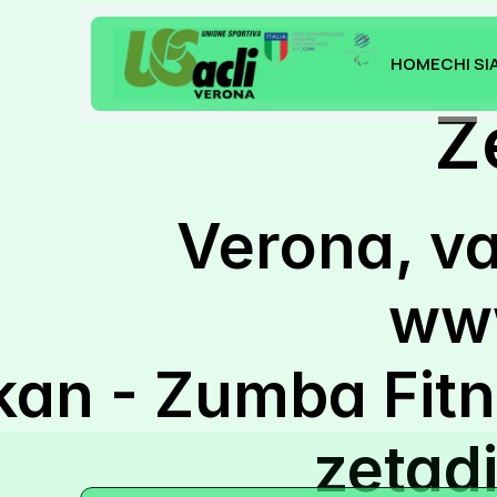
HOME
CHI S
HOME
CHI S
Z
Verona, var
www
an - Zumba Fitne
zetad