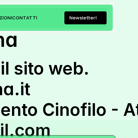
ZIONI
CONTATTI
Newsletter!
ZIONI
CONTATTI
Newsletter!
na
il sito web.
a.it
to Cinofilo - At
il.com