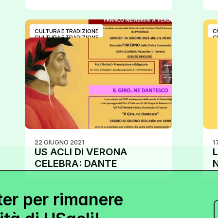
BENEDETTI LA VILLA”
CULTURA E TRADIZIONE
C
CULTURA E TRADIZIONE
C
22 GIUGNO 2021
1
US ACLI DI VERONA 
L
CELEBRA: DANTE 
N
ALIGHIERI
ter per rimanere 