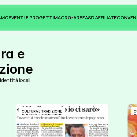
IAMO
EVENTI E PROGETTI
MACRO-AREE
ASD AFFILIATE
CONVEN
IAMO
EVENTI E PROGETTI
MACRO-AREE
ASD AFFILIATE
CONVEN
ra e 
izione
 identità locali.
CULTURA E TRADIZIONE
C
CULTURA E TRADIZIONE
C