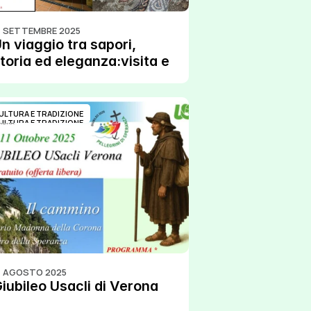
1 SETTEMBRE 2025
n viaggio tra sapori, 
toria ed eleganza:visita e 
egustazione a Villa 
enedetti.
ULTURA E TRADIZIONE
ULTURA E TRADIZIONE
1 AGOSTO 2025
iubileo Usacli di Verona