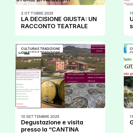
2 OTTOBRE 2025
1
LA DECISIONE GIUSTA: UN 
U
RACCONTO TEATRALE 
s
INTENSO SU SIGNIFICATO 
d
PROFONDO DELL’ 
B
ADOZIONE.
CULTURA E TRADIZIONE
C
CULTURA E TRADIZIONE
C
10 SETTEMBRE 2025
1
Degustazione e visita 
G
presso la “CANTINA 