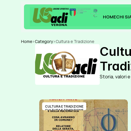
HOME
CHI S
HOME
CHI S
Home
>
Category
>
Cultura e Tradizione
Cultu
Trad
Storia, valori e
CULTURA E TRADIZIONE
CULTURA E TRADIZIONE