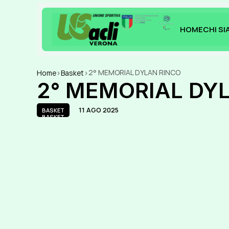
HOME
CHI S
HOME
CHI S
2° MEMORIAL DYLAN RINCO
Home
>
Basket
>
2° MEMORIAL DY
11 AGO 2025
BASKET
BASKET