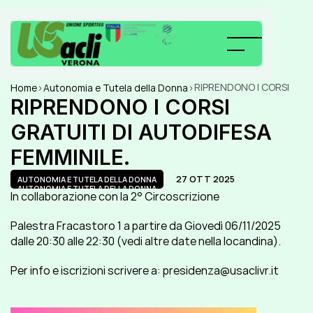
RIPRENDONO I CORSI 
Home
>
Autonomia e Tutela della Donna
>
GRATUITI DI 
RIPRENDONO I CORSI 
AUTODIFESA 
GRATUITI DI AUTODIFESA 
FEMMINILE.
FEMMINILE.
27 OTT 2025
AUTONOMIA E TUTELA DELLA DONNA
AUTONOMIA E TUTELA DELLA DONNA
In collaborazione con la 2° Circoscrizione
Palestra Fracastoro 1 a partire da Giovedì 06/11/2025 
dalle 20:30 alle 22:30 (vedi altre date nella locandina).
Per info e iscrizioni scrivere a: presidenza@usaclivr.it