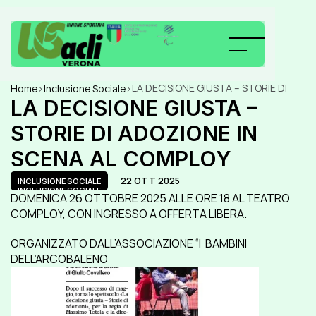
LA DECISIONE GIUSTA – STORIE DI 
Home
>
Inclusione Sociale
>
ADOZIONE IN SCENA AL COMPLOY
LA DECISIONE GIUSTA – 
STORIE DI ADOZIONE IN 
SCENA AL COMPLOY
22 OTT 2025
INCLUSIONE SOCIALE
INCLUSIONE SOCIALE
DOMENICA 26 OTTOBRE 2025 ALLE ORE 18 AL TEATRO 
COMPLOY, CON INGRESSO A OFFERTA LIBERA.
ORGANIZZATO DALL’ASSOCIAZIONE “I  BAMBINI 
DELL’ARCOBALENO