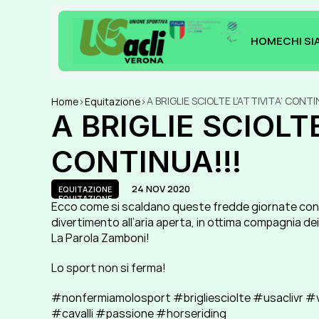
HOME
CHI S
HOME
CHI S
A BRIGLIE SCIOLTE L’ATTIVITA’ CONTI
Home
>
Equitazione
>
A BRIGLIE SCIOLTE
CONTINUA!!!
24 NOV 2020
EQUITAZIONE
EQUITAZIONE
Ecco come si scaldano queste fredde giornate con 
divertimento all’aria aperta, in ottima compagnia dei c
La Parola Zamboni!
Lo sport non si ferma!
#nonfermiamolosport #brigliesciolte #usaclivr #v
#cavalli #passione #horseriding