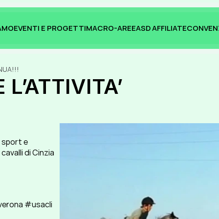
IAMO
EVENTI E PROGETTI
MACRO-AREE
ASD AFFILIATE
CONVEN
IAMO
EVENTI E PROGETTI
MACRO-AREE
ASD AFFILIATE
CONVEN
NUA!!!
 L’ATTIVITA’ 
sport e 
avalli di Cinzia 
erona #usacli 