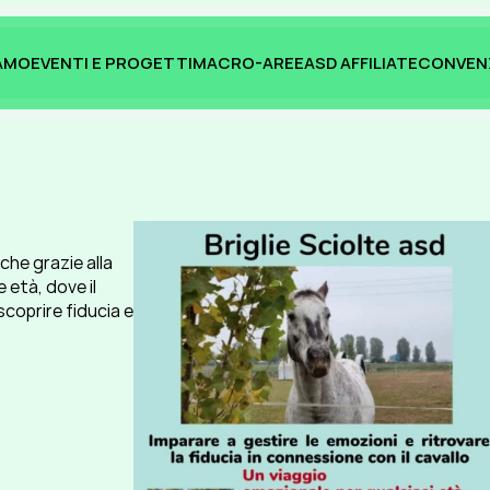
IAMO
EVENTI E PROGETTI
MACRO-AREE
ASD AFFILIATE
CONVEN
IAMO
EVENTI E PROGETTI
MACRO-AREE
ASD AFFILIATE
CONVEN
he grazie alla 
età, dove il 
coprire fiducia e 