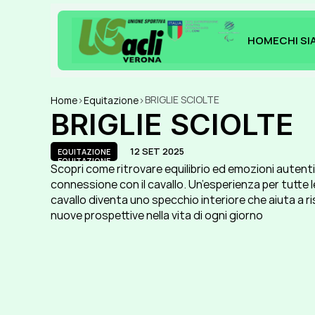
HOME
CHI S
HOME
CHI S
BRIGLIE SCIOLTE
Home
>
Equitazione
>
BRIGLIE SCIOLTE
12 SET 2025
EQUITAZIONE
EQUITAZIONE
Scopri come ritrovare equilibrio ed emozioni autentic
connessione con il cavallo. Un’esperienza per tutte le 
cavallo diventa uno specchio interiore che aiuta a ris
nuove prospettive nella vita di ogni giorno