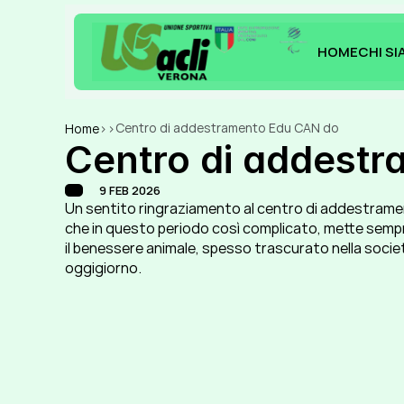
HOME
CHI S
HOME
CHI S
Centro di addestramento Edu CAN do
Home
>
>
Centro di addest
9 FEB 2026
Un sentito ringraziamento al centro di addestrame
che in questo periodo così complicato, mette sempr
il benessere animale, spesso trascurato nella socie
oggigiorno.