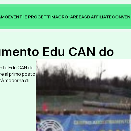
IAMO
EVENTI E PROGETTI
MACRO-AREE
ASD AFFILIATE
CONVEN
IAMO
EVENTI E PROGETTI
MACRO-AREE
ASD AFFILIATE
CONVEN
ramento Edu CAN do
nto Edu CAN do, 
e al primo posto 
tà moderna di 