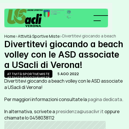
Divertitevi giocando a beach 
Home
>
Attività Sportive Miste
>
volley con le ASD associate a 
Divertitevi giocando a beach 
USacli di Verona!
volley con le ASD associate 
a USacli di Verona!
5 AGO 2022
ATTIVITÀ SPORTIVE MISTE
ATTIVITÀ SPORTIVE MISTE
Divertitevi giocando a beach volley con le ASD associate 
a USacli di Verona!
Per maggiori informazioni consultate la 
pagina dedicata
.
In alternativa, scrivete a 
presidenza@usaclivr.it
 oppure 
chiamate lo 0458038112