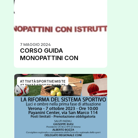
7 MAGGIO 2024
CORSO GUIDA 
MONOPATTINI CON 
ISTRUTTORI QUALIFICATI
ATTIVITÀ SPORTIVE MISTE
ATTIVITÀ SPORTIVE MISTE