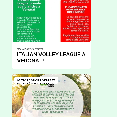
25 MARZO 2022
ITALIAN VOLLEY LEAGUE A 
VERONA!!!
ATTIVITÀ SPORTIVE MISTE
ATTIVITÀ SPORTIVE MISTE