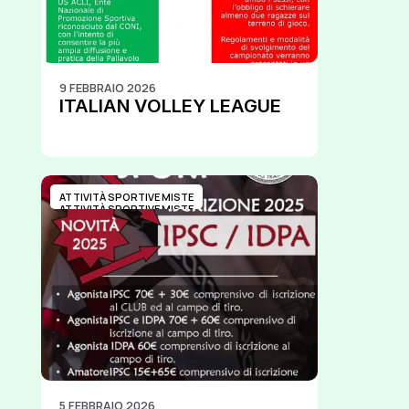
9 FEBBRAIO 2026
ITALIAN VOLLEY LEAGUE
ATTIVITÀ SPORTIVE MISTE
ATTIVITÀ SPORTIVE MISTE
5 FEBBRAIO 2026