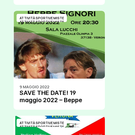
di Verona
ATTIVITÀ SPORTIVE MISTE
ATTIVITÀ SPORTIVE MISTE
9 MAGGIO 2022
SAVE THE DATE! 19 
maggio 2022 – Beppe 
Signori
ATTIVITÀ SPORTIVE MISTE
ATTIVITÀ SPORTIVE MISTE