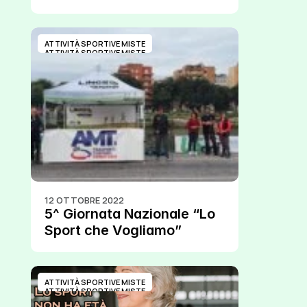
ATTIVITÀ SPORTIVE MISTE
ATTIVITÀ SPORTIVE MISTE
12 OTTOBRE 2022
5^ Giornata Nazionale “Lo 
Sport che Vogliamo”
ATTIVITÀ SPORTIVE MISTE
ATTIVITÀ SPORTIVE MISTE