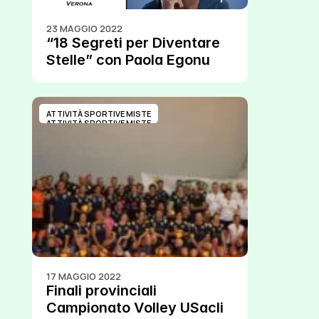
23 MAGGIO 2022
“18 Segreti per Diventare 
Stelle” con Paola Egonu
ATTIVITÀ SPORTIVE MISTE
ATTIVITÀ SPORTIVE MISTE
17 MAGGIO 2022
Finali provinciali 
Campionato Volley USacli 