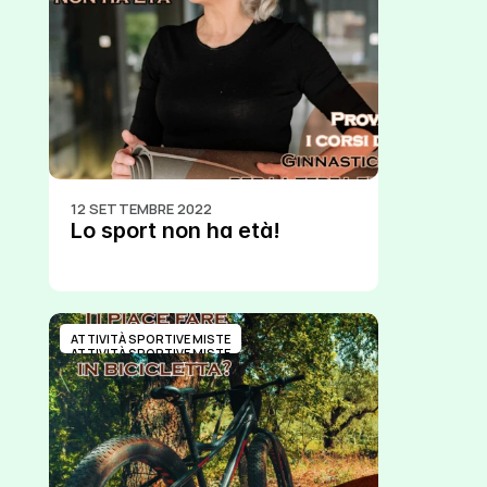
12 SETTEMBRE 2022
Lo sport non ha età!
ATTIVITÀ SPORTIVE MISTE
ATTIVITÀ SPORTIVE MISTE