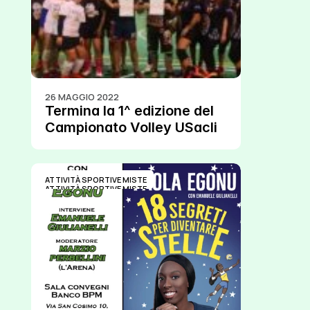
26 MAGGIO 2022
Termina la 1^ edizione del 
Campionato Volley USacli 
2022
ATTIVITÀ SPORTIVE MISTE
ATTIVITÀ SPORTIVE MISTE