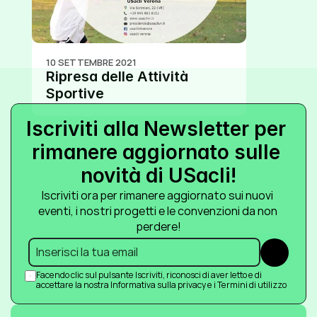
10 SETTEMBRE 2021
Ripresa delle Attività 
Sportive
Iscriviti alla Newsletter per 
rimanere aggiornato sulle 
novità di USacli!
Iscriviti ora per rimanere aggiornato sui nuovi 
eventi, i nostri progetti e le convenzioni da non 
perdere!
Submit
Facendo clic sul pulsante Iscriviti, riconosci di aver letto e di 
accettare la nostra Informativa sulla privacy e i Termini di utilizzo