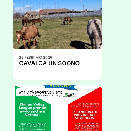
26 FEBBRAIO 2026
CAVALCA UN SOGNO
ATTIVITÀ SPORTIVE MISTE
ATTIVITÀ SPORTIVE MISTE