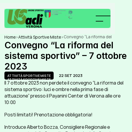
Convegno “La riforma del 
Home
>
Attività Sportive Miste
>
sistema sportivo” – 7 ottobre 
Convegno “La riforma del 
2023
sistema sportivo” – 7 ottobre 
2023
22 SET 2023
ATTIVITÀ SPORTIVE MISTE
ATTIVITÀ SPORTIVE MISTE
Il 7 ottobre 2023 non perdete il convegno “La riforma del 
sistema sportivo: luci e ombre nella prima fase di 
attuazione” presso il Payanini Center di Verona alle ore 
10:00
Posti limitati! Prenotazione obbligatoria!
Introduce Alberto Bozza, Consigliere Regionale e 