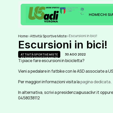
HOME
CHI S
HOME
CHI S
Escursioni in bici!
Home
>
Attività Sportive Miste
>
Escursioni in bici!
30 AGO 2022
ATTIVITÀ SPORTIVE MISTE
ATTIVITÀ SPORTIVE MISTE
Ti piace fare escursioni in bicicletta?
Vieni a pedalare in fatbike con le ASD associate a US
Per maggiori informazioni visita la 
pagina dedicata
.
In alternativa, scrivi a presidenza@usaclivr.it oppure
0458038112