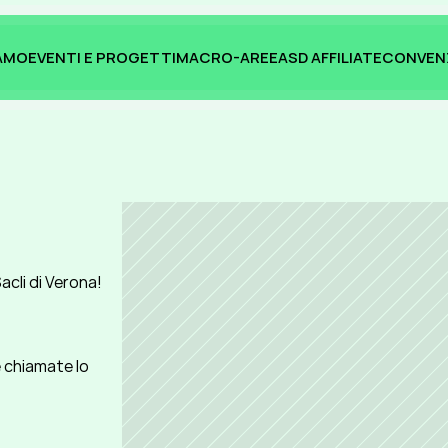
IAMO
EVENTI E PROGETTI
MACRO-AREE
ASD AFFILIATE
CONVEN
IAMO
EVENTI E PROGETTI
MACRO-AREE
ASD AFFILIATE
CONVEN
acli di Verona!
 chiamate lo 