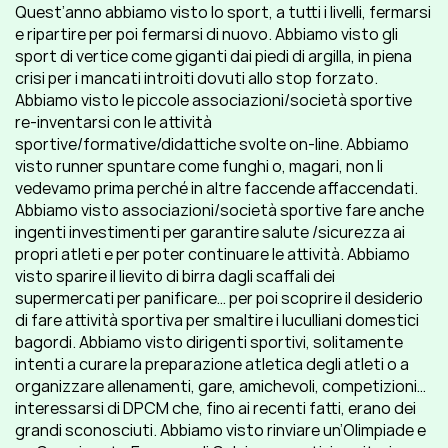
Quest’anno abbiamo visto lo sport, a tutti i livelli, fermarsi 
e ripartire per poi fermarsi di nuovo. Abbiamo visto gli 
sport di vertice come giganti dai piedi di argilla, in piena 
crisi per i mancati introiti dovuti allo stop forzato. 
Abbiamo visto le piccole associazioni/società sportive 
re-inventarsi con le attività 
sportive/formative/didattiche svolte on-line. Abbiamo 
visto runner spuntare come funghi o, magari, non li 
vedevamo prima perché in altre faccende affaccendati. 
Abbiamo visto associazioni/società sportive fare anche 
ingenti investimenti per garantire salute /sicurezza ai 
propri atleti e per poter continuare le attività. Abbiamo 
visto sparire il lievito di birra dagli scaffali dei 
supermercati per panificare… per poi scoprire il desiderio 
di fare attività sportiva per smaltire i luculliani domestici 
bagordi. Abbiamo visto dirigenti sportivi, solitamente 
intenti a curare la preparazione atletica degli atleti o a 
organizzare allenamenti, gare, amichevoli, competizioni… 
interessarsi di DPCM che, fino ai recenti fatti, erano dei 
grandi sconosciuti. Abbiamo visto rinviare un’Olimpiade e 