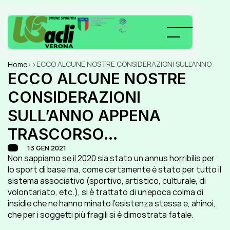
ECCO ALCUNE NOSTRE CONSIDERAZIONI SULL’ANNO 
Home
>
>
APPENA TRASCORSO…
ECCO ALCUNE NOSTRE 
CONSIDERAZIONI 
SULL’ANNO APPENA 
TRASCORSO…
13 GEN 2021
Non sappiamo se il 2020 sia stato un annus horribilis per 
lo sport di base ma, come certamente è stato per tutto il 
sistema associativo (sportivo, artistico, culturale, di 
volontariato, etc.), si è trattato di un’epoca colma di 
insidie che ne hanno minato l’esistenza stessa e, ahinoi, 
che per i soggetti più fragili si è dimostrata fatale.