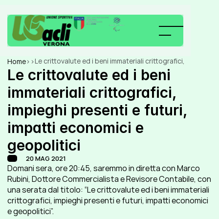
Le crittovalute ed i beni immateriali crittografici, 
Home
>
>
impieghi presenti e futuri, impatti economici e 
Le crittovalute ed i beni 
geopolitici
immateriali crittografici, 
impieghi presenti e futuri, 
impatti economici e 
geopolitici
20 MAG 2021
Domani sera, ore 20:45, saremmo in diretta con Marco 
Rubini, Dottore Commercialista e Revisore Contabile, con 
una serata dal titolo: “Le crittovalute ed i beni immateriali 
crittografici, impieghi presenti e futuri, impatti economici 
e geopolitici”.